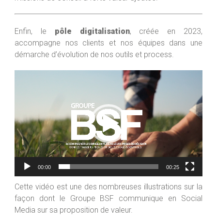
Enfin, le
pôle digitalisation
, créée en 2023,
accompagne nos clients et nos équipes dans une
démarche d’évolution de nos outils et process.
Lecteur
vidéo
00:00
00:25
Cette vidéo est une des nombreuses illustrations sur la
façon dont le Groupe BSF communique en Social
Media sur sa proposition de valeur.