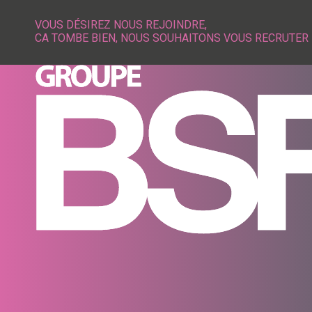
VOUS DÉSIREZ NOUS REJOINDRE,
CA TOMBE BIEN, NOUS SOUHAITONS VOUS RECRUTER 