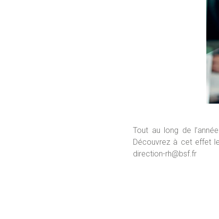
Tout au long de l’anné
Découvrez à cet effet le
direction-rh@bsf.fr