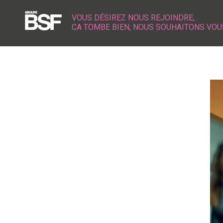
VOUS DÉSIREZ NOUS REJOINDRE,
CA TOMBE BIEN, NOUS SOUHAITONS VOU