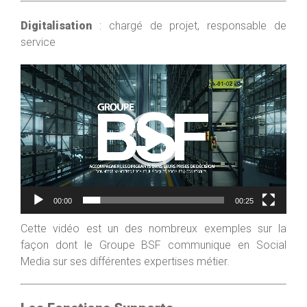
Digitalisation
: chargé de projet, responsable de
service
Lecteur
vidéo
00:00
00:25
Cette vidéo est un des nombreux exemples sur la
façon dont le Groupe BSF communique en Social
Media sur ses différentes expertises métier.